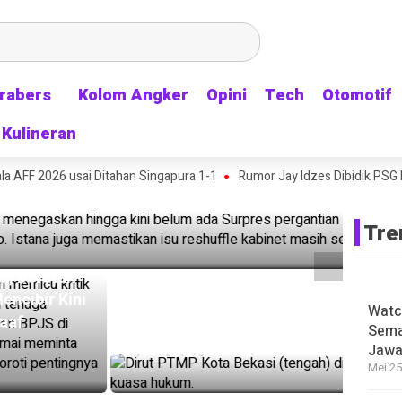
rabers
rabers
Kolom Angker
Kolom Angker
Opini
Opini
Tech
Tech
Otomotif
Otomotif
Kulineran
Kulineran
HEADLI
Sudah
lari, Istana Malah Bilang: Surpresnya Saja
 AFF 2026 usai Ditahan Singapura 1-1
Rumor Jay Idzes Dibidik PSG B
Piala
59 menit
Tre
HEADLINE
tan
Diduga Provokasi Pedagang
HEADLI
Kini
Pasar Baru Bekasi, Oknum W
Watc
Rumor
Dilaporkan ke Polisi
Sema
Bikin
Jawa
6 jam ago yang lalu
Tak M
Mei 25
3 jam ag