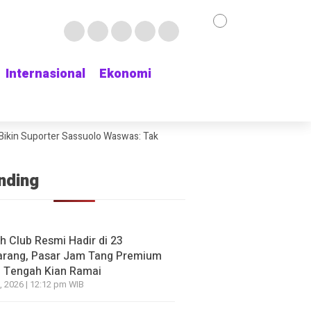
Internasional
Internasional
Ekonomi
Ekonomi
NE
 Unggul, Malah Pulang Kampung: Timnas Indonesia Te
ikin Suporter Sassuolo Waswas: Tak Mau Kehilangan Bek Andalan
 AFF 2026 usai Ditahan Singapura 1-1
Chat
 ago yang lalu
nding
HEADLINE
Chat WhatsApp Tera
NE
h Club Resmi Hadir di 23
 Jay Idzes Dibidik PSG
Mutilasi Depok Teru
rang, Pasar Jam Tang Premium
 Suporter Sassuolo Waswas:
Kemudian Resign da
 Tengah Kian Ramai
au Kehilangan Bek Andalan
Kerja
, 2026 | 12:12 pm WIB
o yang lalu
3 jam ago yang lalu