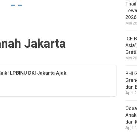
Thail
Lewat
2026
Mei 20
anah Jakarta
ICE 
Asia”
Grat
Mei 20
Naik! LPBINU DKI Jakarta Ajak
PHI 
Gran
dan 
April 
Ocea
Anak
dan 
April 