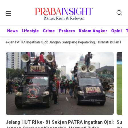
News
News
Lifestyle
Lifestyle
Crime
Crime
Prabers
Prabers
Kolom Angker
Kolom Angker
Opini
Opini
1 Sekjen PATRA Ingatkan Ojol: Jangan Gampang Kepancing, Hormati Bulan Keme
Jelang HUT RI ke- 81 Sekjen PATRA Ingatkan Ojol:
Suda