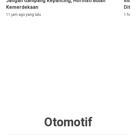
Jangan Gampang Kepancing, Hormati Bulan
Indon
Kemerdekaan
Ditah
11 jam ago yang lalu
1 hari 
Otomotif