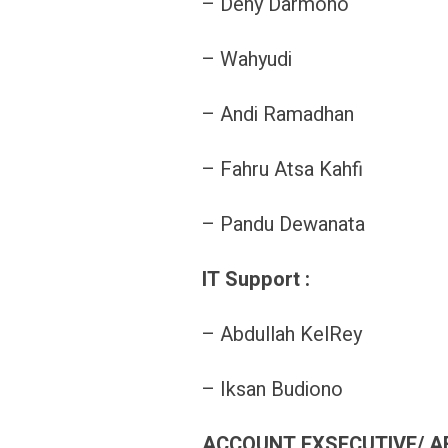
– Deny Darmono
– Wahyudi
– Andi Ramadhan
– Fahru Atsa Kahfi
– Pandu Dewanata
IT Support :
– Abdullah KelRey
– Iksan Budiono
ACCOUNT EXSECUTIVE/ A