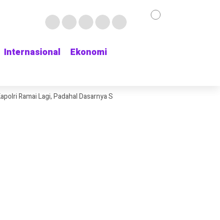
Internasional
Internasional
Ekonomi
Ekonomi
ri Ramai Lagi, Padahal Dasarnya Saja Belum Kelihatan
Delapan Jam Men