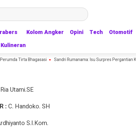
rabers
rabers
Kolom Angker
Kolom Angker
Opini
Opini
Tech
Tech
Otomotif
Otomotif
Kulineran
Kulineran
rumda Tirta Bhagasasi
Sandri Rumanama: Isu Surpres Pergantian Kapol
 Ria Utami.SE
R :
C. Handoko. SH
 Ardhiyanto S.I.Kom.