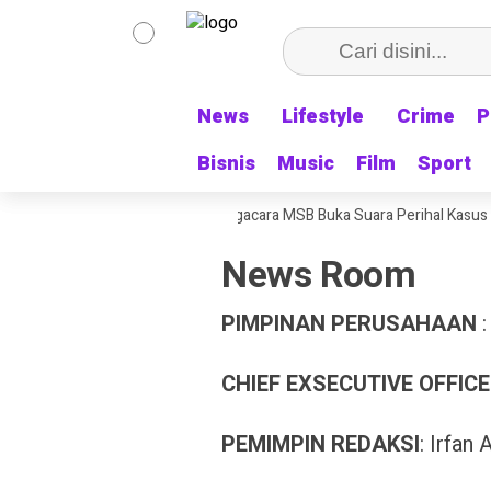
News
News
Lifestyle
Lifestyle
Crime
Crime
P
P
Bisnis
Bisnis
Music
Music
Film
Film
Sport
Sport
duh Pakai Rekening Pribadi, Pengacara MSB Buka Suara Perihal Kasus Pe
News Room
PIMPINAN PERUSAHAAN
:
CHIEF EXSECUTIVE OFFICE
PEMIMPIN REDAKSI
: Irfan