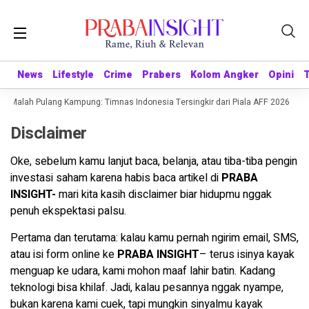
News
News
Lifestyle
Lifestyle
Crime
Crime
Prabers
Prabers
Kolom Angker
Kolom Angker
Opini
Opini
, Malah Pulang Kampung: Timnas Indonesia Tersingkir dari Piala AFF 2026 usai 
Disclaimer
Oke, sebelum kamu lanjut baca, belanja, atau tiba-tiba pengin
investasi saham karena habis baca artikel di
PRABA
INSIGHT-
mari kita kasih disclaimer biar hidupmu nggak
penuh ekspektasi palsu.
Pertama dan terutama: kalau kamu pernah ngirim email, SMS,
atau isi form online ke
PRABA INSIGHT
– terus isinya kayak
menguap ke udara, kami mohon maaf lahir batin. Kadang
teknologi bisa khilaf. Jadi, kalau pesannya nggak nyampe,
bukan karena kami cuek, tapi mungkin sinyalmu kayak