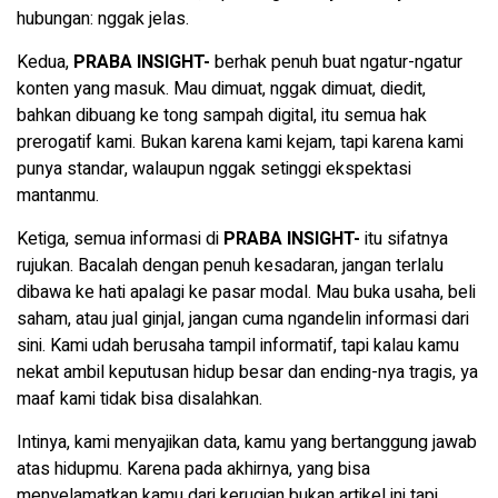
hubungan: nggak jelas.
Kedua,
PRABA INSIGHT-
berhak penuh buat ngatur-ngatur
konten yang masuk. Mau dimuat, nggak dimuat, diedit,
bahkan dibuang ke tong sampah digital, itu semua hak
prerogatif kami. Bukan karena kami kejam, tapi karena kami
punya standar, walaupun nggak setinggi ekspektasi
mantanmu.
Ketiga, semua informasi di
PRABA INSIGHT-
itu sifatnya
rujukan. Bacalah dengan penuh kesadaran, jangan terlalu
dibawa ke hati apalagi ke pasar modal. Mau buka usaha, beli
saham, atau jual ginjal, jangan cuma ngandelin informasi dari
sini. Kami udah berusaha tampil informatif, tapi kalau kamu
nekat ambil keputusan hidup besar dan ending-nya tragis, ya
maaf kami tidak bisa disalahkan.
Intinya, kami menyajikan data, kamu yang bertanggung jawab
atas hidupmu. Karena pada akhirnya, yang bisa
menyelamatkan kamu dari kerugian bukan artikel ini tapi