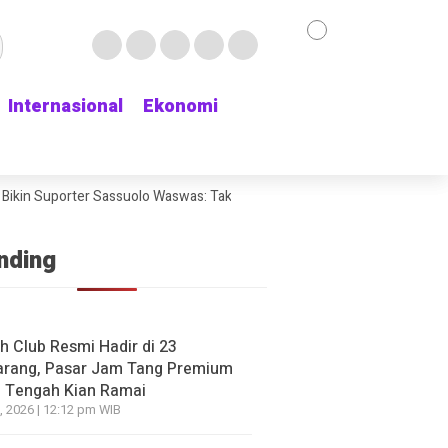
Internasional
Internasional
Ekonomi
Ekonomi
ikin Suporter Sassuolo Waswas: Tak Mau Kehilangan Bek Andalan
Cha
nding
h Club Resmi Hadir di 23
rang, Pasar Jam Tang Premium
 Tengah Kian Ramai
, 2026 | 12:12 pm WIB