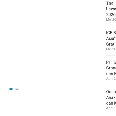
Thail
HEADLI
Lewat
Isu K
2026
Belu
Mei 20
19 jam a
ICE 
Asia”
Grat
Mei 20
HEADLI
Pasie
PHI 
Dokte
Gran
Rama
dan 
April 
19 jam a
Ocea
Anak
dan 
April 