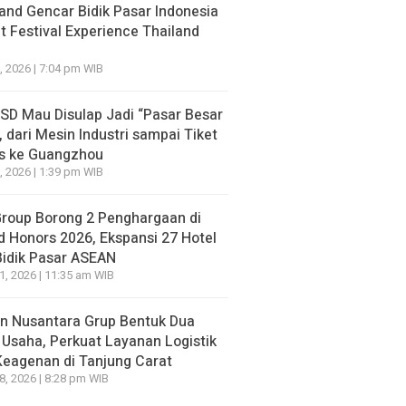
and Gencar Bidik Pasar Indonesia
NE
 Festival Experience Thailand
apolri Diganti Keburu Berlari, Istana Malah Bilang: Sur
m Ada
, 2026 | 7:04 pm WIB
go yang lalu
BSD Mau Disulap Jadi “Pasar Besar
, dari Mesin Industri sampai Tiket
is ke Guangzhou
, 2026 | 1:39 pm WIB
NE
HEADLINE
n BPJS Meninggal, Deretan
Diduga Provokasi 
Group Borong 2 Penghargaan di
r yang Sempat Mencibir Kini
Pasar Baru Bekasi,
d Honors 2026, Ekspansi 27 Hotel
i-Ramai Minta Maaf
Dilaporkan ke Polisi
Bidik Pasar ASEAN
21, 2026 | 11:35 am WIB
go yang lalu
20 jam ago yang lalu
n Nusantara Grup Bentuk Dua
 Usaha, Perkuat Layanan Logistik
Keagenan di Tanjung Carat
18, 2026 | 8:28 pm WIB