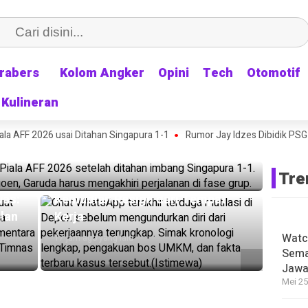
rabers
rabers
Kolom Angker
Kolom Angker
Opini
Opini
Tech
Tech
Otomotif
Otomotif
Kulineran
Kulineran
Kampung: Timnas Indonesia Tersingkir dari
a AFF 2026 usai Ditahan Singapura 1-1
ingapura 1-1
Rumor Jay Idzes Dibidik PSG B
HEADLINE
Chat WhatsApp Terakhir Terduga
Tre
Mutilasi Depok Terungkap, Sehari
was:
Kemudian Resign dari Tempat
lan
Kerja
Watc
17 jam ago yang lalu
Sema
Jawa
Mei 25