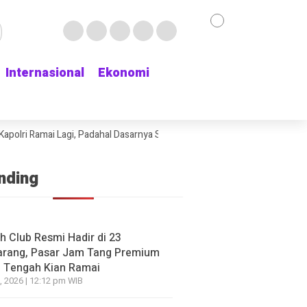
Internasional
Internasional
Ekonomi
Ekonomi
HEADLINE
Dituduh Pakai Rekening Pribadi, Pe
Kasus Perumda Tirta Bhagasasi
Ikut Tren,
olri Ramai Lagi, Padahal Dasarnya Saja Belum Kelihatan
Delapan Jam 
2 hari ago yang lalu
nding
HEADLINE
Persib di
Sandri Rumanama: Isu Surpres
Shin Tae-
Pergantian Kapolri Ramai Lagi,
, tapi Ini
h Club Resmi Hadir di 23
Padahal Dasarnya Saja Belum
rang, Pasar Jam Tang Premium
Kelihatan
 Tengah Kian Ramai
2 hari ago yang lalu
, 2026 | 12:12 pm WIB