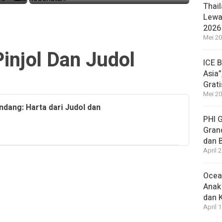
Thail
Lewat
2026
Mei 20
injol Dan Judol
ICE 
Asia”
Grat
Mei 20
ndang: Harta dari Judol dan
PHI 
Gran
dan 
April 
Ocea
Anak
dan 
April 