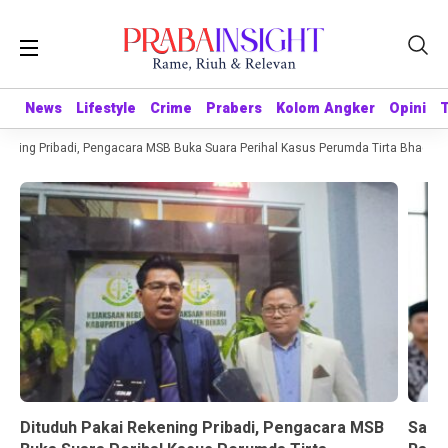
News
News
Lifestyle
Lifestyle
Crime
Crime
Prabers
Prabers
Kolom Angker
Kolom Angker
Opini
Opini
ning Pribadi, Pengacara MSB Buka Suara Perihal Kasus Perumda Tirta Bhagasasi
Dituduh Pakai Rekening Pribadi, Pengacara MSB
Sandr