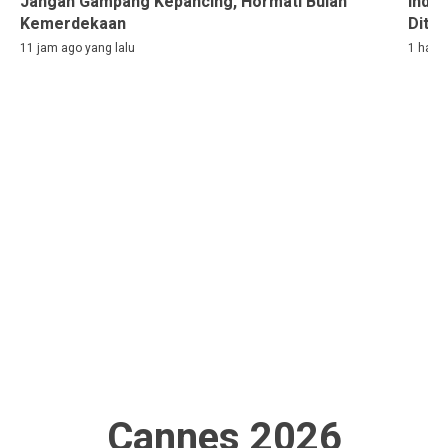
Jangan Gampang Kepancing, Hormati Bulan
Indon
Kemerdekaan
Ditah
11 jam ago yang lalu
1 hari 
Cannes 2026