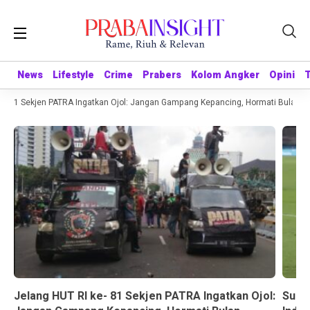
News
News
Lifestyle
Lifestyle
Crime
Crime
Prabers
Prabers
Kolom Angker
Kolom Angker
Opini
Opini
- 81 Sekjen PATRA Ingatkan Ojol: Jangan Gampang Kepancing, Hormati Bulan K
Jelang HUT RI ke- 81 Sekjen PATRA Ingatkan Ojol:
Suda