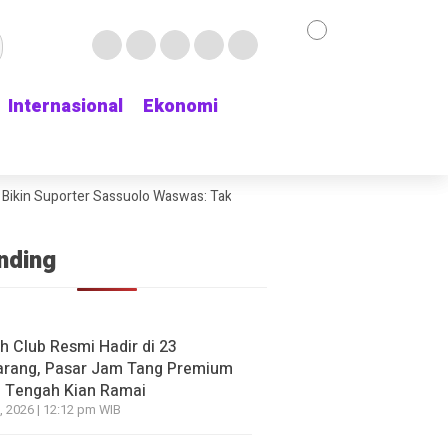
Internasional
Internasional
Ekonomi
Ekonomi
ikin Suporter Sassuolo Waswas: Tak Mau Kehilangan Bek Andalan
Cha
nding
h Club Resmi Hadir di 23
rang, Pasar Jam Tang Premium
 Tengah Kian Ramai
, 2026 | 12:12 pm WIB