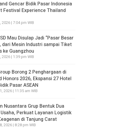
and Gencar Bidik Pasar Indonesia
NE
 Festival Experience Thailand
apolri Diganti Keburu Berlari, Istana Malah Bilang: Sur
m Ada
, 2026 | 7:04 pm WIB
o yang lalu
BSD Mau Disulap Jadi “Pasar Besar
NE
HEADLINE
, dari Mesin Industri sampai Tiket
n BPJS Meninggal, Deretan
Diduga Provokasi 
is ke Guangzhou
r yang Sempat Mencibir Kini
Pasar Baru Bekasi,
, 2026 | 1:39 pm WIB
i-Ramai Minta Maaf
Dilaporkan ke Polisi
Group Borong 2 Penghargaan di
o yang lalu
8 jam ago yang lalu
d Honors 2026, Ekspansi 27 Hotel
Bidik Pasar ASEAN
21, 2026 | 11:35 am WIB
n Nusantara Grup Bentuk Dua
 Usaha, Perkuat Layanan Logistik
Keagenan di Tanjung Carat
18, 2026 | 8:28 pm WIB