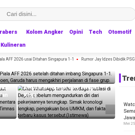
rabers
rabers
Kolom Angker
Kolom Angker
Opini
Opini
Tech
Tech
Otomotif
Otomotif
Kulineran
Kulineran
Kampung: Timnas Indonesia Tersingkir dari
a AFF 2026 usai Ditahan Singapura 1-1
ingapura 1-1
Rumor Jay Idzes Dibidik PSG B
HEADLINE
Chat WhatsApp Terakhir Terduga
Tre
Mutilasi Depok Terungkap, Sehari
was:
Kemudian Resign dari Tempat
lan
Kerja
Watc
5 jam ago yang lalu
Sema
Jawa
Mei 25