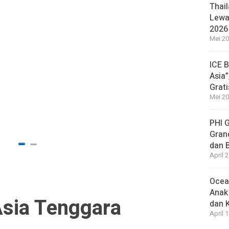
Thail
HEADLI
Lewat
Isu K
2026
Belu
Mei 20
7 jam ag
ICE 
HEADLI
Asia”
Pasie
Grat
Dokte
Mei 20
Rama
PHI 
7 jam ag
Gran
dan 
April 
Ocea
Anak
sia Tenggara
dan 
April 