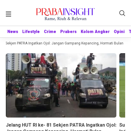
News
News
Lifestyle
Lifestyle
Crime
Crime
Prabers
Prabers
Kolom Angker
Kolom Angker
Opini
Opini
81 Sekjen PATRA Ingatkan Ojol: Jangan Gampang Kepancing, Hormati Bulan Keme
Jelang HUT RI ke- 81 Sekjen PATRA Ingatkan Ojol:
Suda