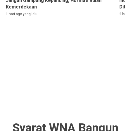
Jangan Gampang Kepancing, Hormati Bulan
Indon
Kemerdekaan
Ditah
1 hari ago yang lalu
2 hari 
Syarat WNA Bangun