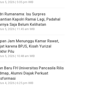
us 5, 2026 | 5:05 pm WIB
ri Rumanama: Isu Surpres
antian Kapolri Ramai Lagi, Padahal
rnya Saja Belum Kelihatan
us 5, 2026 | 11:45 am WIB
apan Jam Menunggu Kamar Rawat,
jat karena BPJS, Kisah Yurizal
khir Pilu
us 5, 2026 | 10:48 am WIB
n Baru FH Universitas Pancasila Rilis
map, Alumni Diajak Perkuat
nsformasi
us 4, 2026 | 6:25 pm WIB