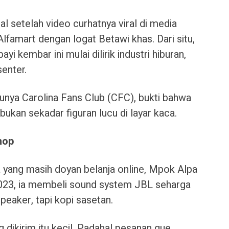
 setelah video curhatnya viral di media
Alfamart dengan logat Betawi khas. Dari situ,
ayi kembar ini mulai dilirik industri hiburan,
enter.
 punya Carolina Fans Club (CFC), bukti bahwa
bukan sekadar figuran lucu di layar kaca.
hop
ta yang masih doyan belanja online, Mpok Alpa
2023, ia membeli sound system JBL seharga
peaker, tapi kopi sasetan.
dikirim itu kecil. Padahal pesanan gue