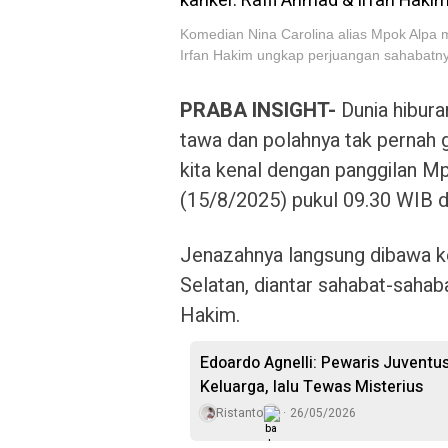
Komedian Nina Carolina alias Mpok Alpa 
Irfan Hakim ungkap perjuangan sahabatnya
PRABA INSIGHT-
Dunia hibura
tawa dan polahnya tak pernah g
kita kenal dengan panggilan M
(15/8/2025) pukul 09.30 WIB d
Jenazahnya langsung dibawa ke
Selatan, diantar sahabat-sahab
Hakim.
Edoardo Agnelli: Pewaris Juventus
Keluarga, lalu Tewas Misterius
Ristanto
26/05/2026