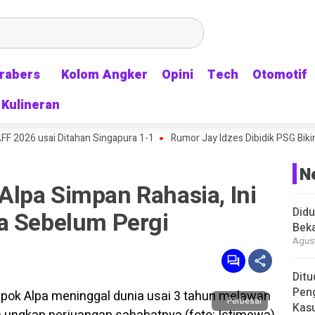
rabers
rabers
Kolom Angker
Kolom Angker
Opini
Opini
Tech
Tech
Otomotif
Otomotif
Kulineran
Kulineran
usai Ditahan Singapura 1-1
Rumor Jay Idzes Dibidik PSG Bikin Supor
N
lpa Simpan Rahasia, Ini
Didu
a Sebelum Pergi
Beka
Agust
Ditu
Pen
Perbesar
Kasu