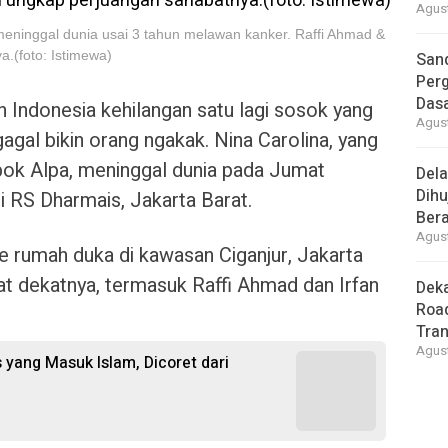
Agust
meninggal dunia usai 3 tahun melawan kanker. Raffi Ahmad &
.(foto: Istimewa)
Sand
Perg
Dasa
n Indonesia kehilangan satu lagi sosok yang
Agust
agal bikin orang ngakak. Nina Carolina, yang
pok Alpa, meninggal dunia pada Jumat
Del
Dihu
i RS Dharmais, Jakarta Barat.
Bera
Agust
 rumah duka di kawasan Ciganjur, Jakarta
at dekatnya, termasuk Raffi Ahmad dan Irfan
Deka
Road
Tra
Agust
 yang Masuk Islam, Dicoret dari