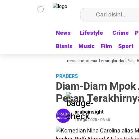
News
News
Lifestyle
Lifestyle
Crime
Crime
P
P
Bisnis
Bisnis
Music
Music
Film
Film
Sport
Sport
Malah Pulang Kampung: Timnas Indonesia Tersingkir dari Piala AFF 2026 
PRABERS
Diam-Diam Mpok A
Pesan Terakhirny
prabainsight
16 Agu 2025 - 06:46