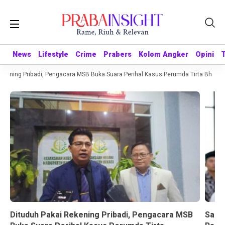
News
News
Lifestyle
Lifestyle
Crime
Crime
Prabers
Prabers
Kolom Angker
Kolom Angker
Opini
Opini
kening Pribadi, Pengacara MSB Buka Suara Perihal Kasus Perumda Tirta Bhagasa
Dituduh Pakai Rekening Pribadi, Pengacara MSB
Sandr