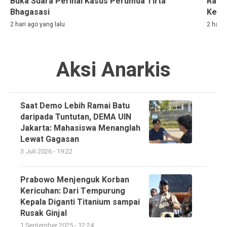
Buka Suara Perihal Kasus Perumda Tirta
Rama
Bhagasasi
Kelih
2 hari ago yang lalu
2 hari 
Aksi Anarkis
Saat Demo Lebih Ramai Batu
daripada Tuntutan, DEMA UIN
Jakarta: Mahasiswa Menanglah
Lewat Gagasan
3 Juli 2026 - 19:22
Prabowo Menjenguk Korban
Kericuhan: Dari Tempurung
Kepala Diganti Titanium sampai
Rusak Ginjal
1 September 2025 - 12:24