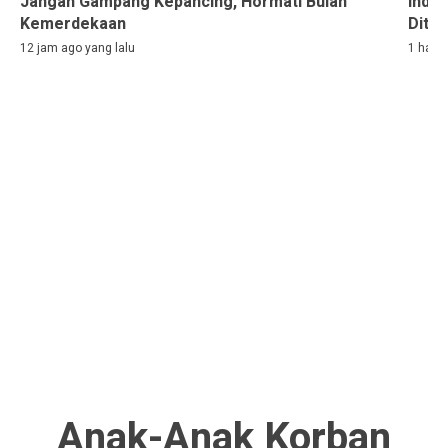
Jangan Gampang Kepancing, Hormati Bulan
Indon
Kemerdekaan
Ditah
12 jam ago yang lalu
1 hari 
Anak-Anak Korban