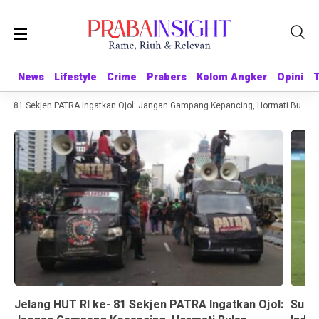
News
News
Lifestyle
Lifestyle
Crime
Crime
Prabers
Prabers
Kolom Angker
Kolom Angker
Opini
Opini
e- 81 Sekjen PATRA Ingatkan Ojol: Jangan Gampang Kepancing, Hormati Bulan K
Jelang HUT RI ke- 81 Sekjen PATRA Ingatkan Ojol:
Suda