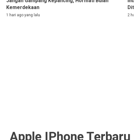
Jangan Gampang Kepancing, Hormati Bulan
Indon
Kemerdekaan
Ditah
1 hari ago yang lalu
2 hari 
Apple IPhone Terbaru