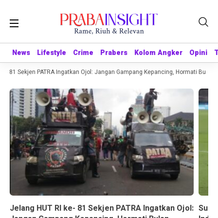
News
News
Lifestyle
Lifestyle
Crime
Crime
Prabers
Prabers
Kolom Angker
Kolom Angker
Opini
Opini
e- 81 Sekjen PATRA Ingatkan Ojol: Jangan Gampang Kepancing, Hormati Bulan K
Jelang HUT RI ke- 81 Sekjen PATRA Ingatkan Ojol:
Suda