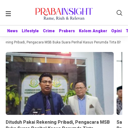
News
News
Lifestyle
Lifestyle
Crime
Crime
Prabers
Prabers
Kolom Angker
Kolom Angker
Opini
Opini
kening Pribadi, Pengacara MSB Buka Suara Perihal Kasus Perumda Tirta Bhagasa
Dituduh Pakai Rekening Pribadi, Pengacara MSB
Sandr