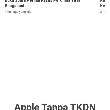
Buka Suara Perihal Kasus Perumda Tirta
Rama
Bhagasasi
Kelih
1 hari ago yang lalu
2 hari 
Apple Tanpa TKDN