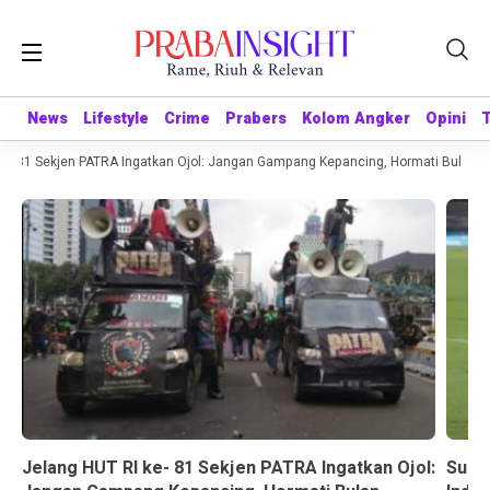
News
News
Lifestyle
Lifestyle
Crime
Crime
Prabers
Prabers
Kolom Angker
Kolom Angker
Opini
Opini
- 81 Sekjen PATRA Ingatkan Ojol: Jangan Gampang Kepancing, Hormati Bulan K
Jelang HUT RI ke- 81 Sekjen PATRA Ingatkan Ojol:
Suda