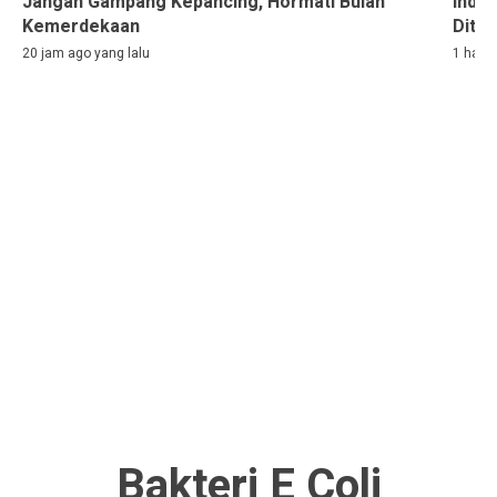
Jangan Gampang Kepancing, Hormati Bulan
Indon
Kemerdekaan
Ditah
20 jam ago yang lalu
1 hari 
Bakteri E Coli