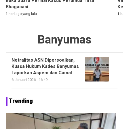
Buka Suara Perihal Kasus Perumda Tirta
Rama
Bhagasasi
Kelih
1 hari ago yang lalu
1 hari 
Banyumas
Netralitas ASN Dipersoalkan,
Kuasa Hukum Kades Banyumas
Laporkan Aspem dan Camat
6 Januari 2026 - 16:49
Trending