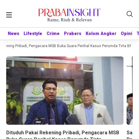
News
News
Lifestyle
Lifestyle
Crime
Crime
Prabers
Prabers
Kolom Angker
Kolom Angker
Opini
Opini
kening Pribadi, Pengacara MSB Buka Suara Perihal Kasus Perumda Tirta Bhagasa
Dituduh Pakai Rekening Pribadi, Pengacara MSB
Sandr