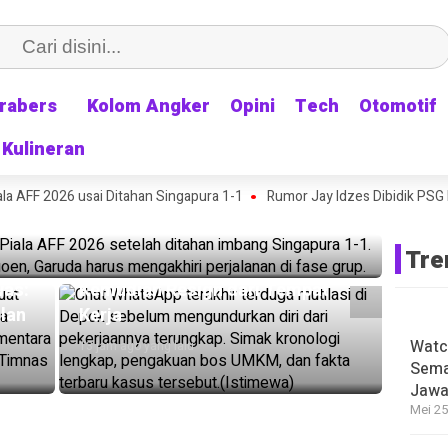
rabers
rabers
Kolom Angker
Kolom Angker
Opini
Opini
Tech
Tech
Otomotif
Otomotif
Kulineran
Kulineran
Kampung: Timnas Indonesia Tersingkir dari
HEADLI
Isu K
 AFF 2026 usai Ditahan Singapura 1-1
ingapura 1-1
Rumor Jay Idzes Dibidik PSG B
HEADLINE
Belu
Chat WhatsApp Terakhir Terduga
16 jam a
Tre
Mutilasi Depok Terungkap, Sehari
was:
Kemudian Resign dari Tempat
lan
Kerja
Watc
13 jam ago yang lalu
HEADLI
Sema
Pasie
Jawa
Dokte
Mei 25
Rama