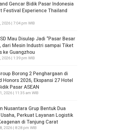
go yang lalu
17 jam ago yang lalu
and Gencar Bidik Pasar Indonesia
 Festival Experience Thailand
, 2026 | 7:04 pm WIB
BSD Mau Disulap Jadi “Pasar Besar
, dari Mesin Industri sampai Tiket
is ke Guangzhou
, 2026 | 1:39 pm WIB
Group Borong 2 Penghargaan di
d Honors 2026, Ekspansi 27 Hotel
Bidik Pasar ASEAN
21, 2026 | 11:35 am WIB
n Nusantara Grup Bentuk Dua
 Usaha, Perkuat Layanan Logistik
Keagenan di Tanjung Carat
18, 2026 | 8:28 pm WIB