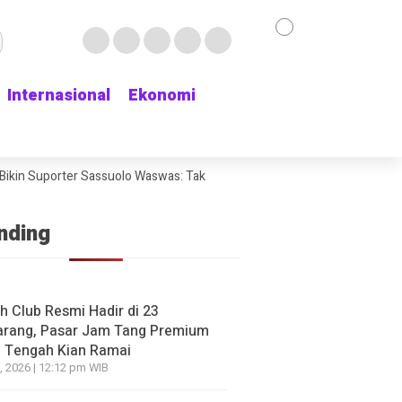
Internasional
Internasional
Ekonomi
Ekonomi
NE
apolri Diganti Keburu Berlari, Istana Malah Bilang: Sur
ikin Suporter Sassuolo Waswas: Tak Mau Kehilangan Bek Andalan
Cha
m Ada
go yang lalu
nding
h Club Resmi Hadir di 23
NE
HEADLINE
rang, Pasar Jam Tang Premium
n BPJS Meninggal, Deretan
Diduga Provokasi 
 Tengah Kian Ramai
r yang Sempat Mencibir Kini
Pasar Baru Bekasi,
, 2026 | 12:12 pm WIB
i-Ramai Minta Maaf
Dilaporkan ke Polisi