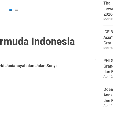
16 jam a
Thail
Lewat
2026
Mei 20
ICE 
ermuda Indonesia
Asia”
Grat
Mei 20
PHI 
zki Juniansyah dan Jalan Sunyi
Gran
dan 
April 
Ocea
Anak
dan 
April 