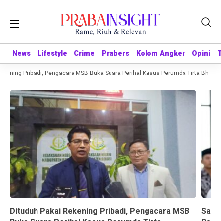
News
News
Lifestyle
Lifestyle
Crime
Crime
Prabers
Prabers
Kolom Angker
Kolom Angker
Opini
Opini
kening Pribadi, Pengacara MSB Buka Suara Perihal Kasus Perumda Tirta Bhagasa
Dituduh Pakai Rekening Pribadi, Pengacara MSB
Sandr