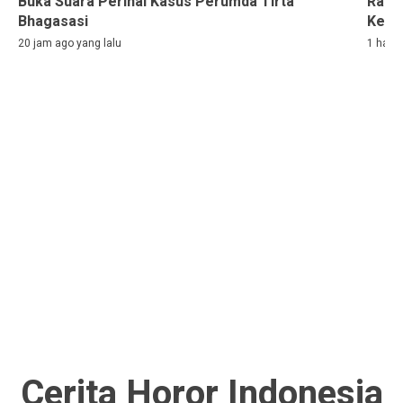
Buka Suara Perihal Kasus Perumda Tirta
Rama
Bhagasasi
Kelih
20 jam ago yang lalu
1 hari 
Cerita Horor Indonesia