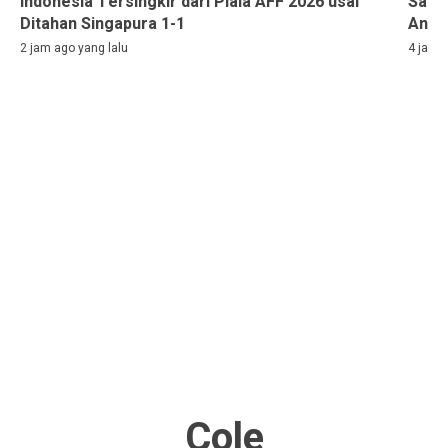
Indonesia Tersingkir dari Piala AFF 2026 usai
Sass
Ditahan Singapura 1-1
Anda
2 jam ago yang lalu
4 jam a
Cole