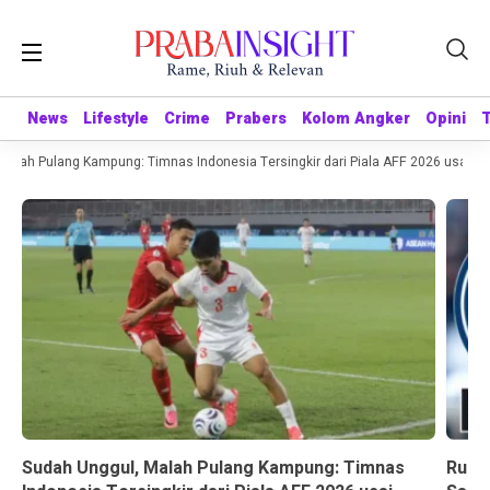
News
News
Lifestyle
Lifestyle
Crime
Crime
Prabers
Prabers
Kolom Angker
Kolom Angker
Opini
Opini
lah Pulang Kampung: Timnas Indonesia Tersingkir dari Piala AFF 2026 usai Dita
Sudah Unggul, Malah Pulang Kampung: Timnas
Rumor