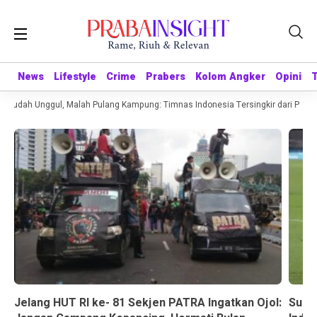
News
News
Lifestyle
Lifestyle
Crime
Crime
Prabers
Prabers
Kolom Angker
Kolom Angker
Opini
Opini
Sudah Unggul, Malah Pulang Kampung: Timnas Indonesia Tersingkir dari Piala AF
Jelang HUT RI ke- 81 Sekjen PATRA Ingatkan Ojol:
Suda