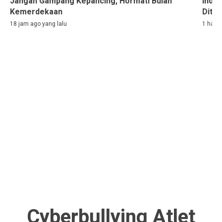
Jangan Gampang Kepancing, Hormati Bulan
Indon
Kemerdekaan
Ditah
18 jam ago yang lalu
1 hari 
Cyberbullying Atlet