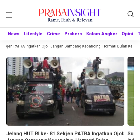
News
News
Lifestyle
Lifestyle
Crime
Crime
Prabers
Prabers
Kolom Angker
Kolom Angker
Opini
Opini
Sekjen PATRA Ingatkan Ojol: Jangan Gampang Kepancing, Hormati Bulan Kemerde
Jelang HUT RI ke- 81 Sekjen PATRA Ingatkan Ojol:
Suda