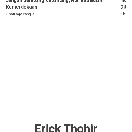
Jangan Gampang Kepancing, Hormati Bulan
Indon
Kemerdekaan
Ditah
1 hari ago yang lalu
2 hari 
Erick Thohir