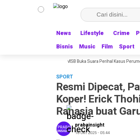
News
News
Lifestyle
Lifestyle
Crime
Crime
P
P
Bisnis
Bisnis
Music
Music
Film
Film
Sport
Sport
Rekening Pribadi, Pengacara MSB Buka Suara Perihal Kasus Perumda Tirt
SPORT
Resmi Dipecat, Pa
Koper! Erick Thoh
Rahasia buat Gar
prabainsight
16 Okt 2025 - 05:44