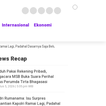
Internasional
Internasional
Ekonomi
Ekonomi
gi, Padahal Dasarnya Saja Belum Kelihatan
Delapan Jam Menunggu Kama
ews Recap
duh Pakai Rekening Pribadi,
gacara MSB Buka Suara Perihal
s Perumda Tirta Bhagasasi
us 5, 2026 | 5:05 pm WIB
ri Rumanama: Isu Surpres
antian Kapolri Ramai Lagi, Padahal