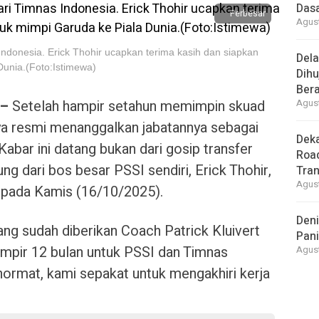
Dasa
Perbesar
Agust
 Indonesia. Erick Thohir ucapkan terima kasih dan siapkan
Del
Dunia.(Foto:Istimewa)
Dihu
Bera
 –
Setelah hampir setahun memimpin skuad
Agust
nya resmi menanggalkan jabatannya sebagai
Deka
 Kabar ini datang bukan dari gosip transfer
Road
ng dari bos besar PSSI sendiri, Erick Thohir,
Tra
Agust
 pada Kamis (16/10/2025).
Deni
yang sudah diberikan Coach Patrick Kluivert
Pani
mpir 12 bulan untuk PSSI dan Timnas
Agust
hormat, kami sepakat untuk mengakhiri kerja