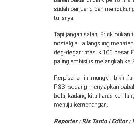
bahan bakar di balik performa
sudah berjuang dan mendukung
tulisnya.
Tapi jangan salah, Erick buka
nostalgia. Ia langsung menatap
deg-degan: masuk 100 besar FIF
paling ambisius melangkah ke P
Perpisahan ini mungkin bikin fan
PSSI sedang menyiapkan babak 
bola, kadang kita harus kehila
menuju kemenangan.
Reporter : Ris Tanto | Editor : 