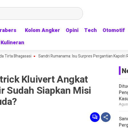
rabers
rabers
Kolom Angker
Kolom Angker
Opini
Opini
Tech
Tech
Otomotif
Otomotif
Kulineran
Kulineran
a Bhagasasi
Sandri Rumanama: Isu Surpres Pergantian Kapolri Ramai La
N
trick Kluivert Angkat
Ditu
ir Sudah Siapkan Misi
Pen
uda?
Kasu
Agust
Sand
Perg