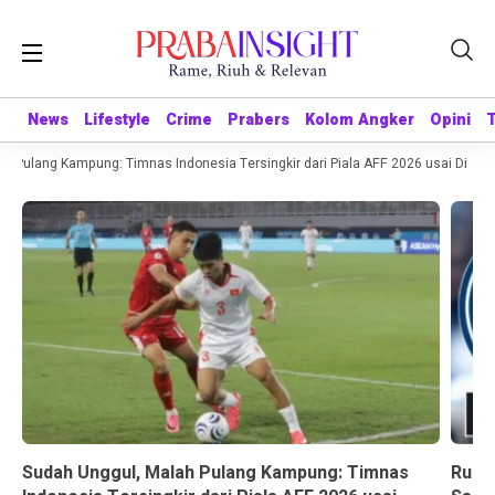
News
News
Lifestyle
Lifestyle
Crime
Crime
Prabers
Prabers
Kolom Angker
Kolom Angker
Opini
Opini
Pulang Kampung: Timnas Indonesia Tersingkir dari Piala AFF 2026 usai Ditahan 
Sudah Unggul, Malah Pulang Kampung: Timnas
Rumor