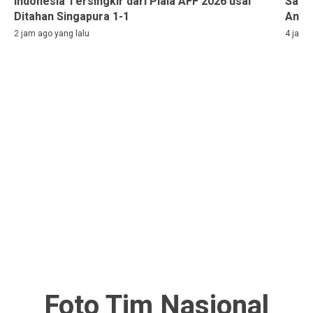
Indonesia Tersingkir dari Piala AFF 2026 usai
Sass
Ditahan Singapura 1-1
Anda
2 jam ago yang lalu
4 jam a
Foto Tim Nasional