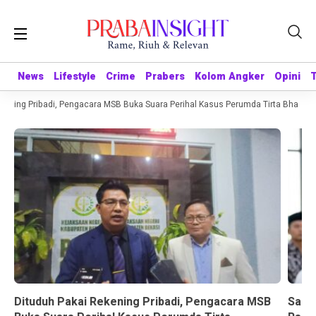
News
News
Lifestyle
Lifestyle
Crime
Crime
Prabers
Prabers
Kolom Angker
Kolom Angker
Opini
Opini
ening Pribadi, Pengacara MSB Buka Suara Perihal Kasus Perumda Tirta Bhagasas
Dituduh Pakai Rekening Pribadi, Pengacara MSB
Sandr