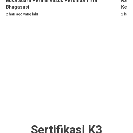
Buka Suara Perihal Kasus Perumda Tirta
Rama
Bhagasasi
Kelih
2 hari ago yang lalu
2 hari 
Sertifikasi K3