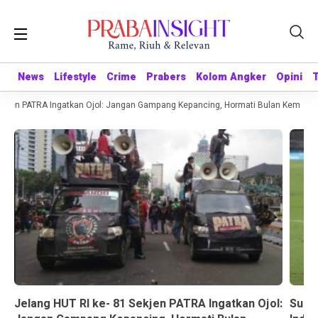
News
News
Lifestyle
Lifestyle
Crime
Crime
Prabers
Prabers
Kolom Angker
Kolom Angker
Opini
Opini
ekjen PATRA Ingatkan Ojol: Jangan Gampang Kepancing, Hormati Bulan Kemerdek
Jelang HUT RI ke- 81 Sekjen PATRA Ingatkan Ojol:
Suda