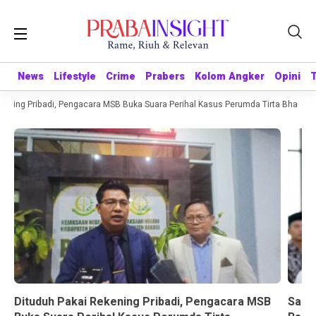
News
News
Lifestyle
Lifestyle
Crime
Crime
Prabers
Prabers
Kolom Angker
Kolom Angker
Opini
Opini
ning Pribadi, Pengacara MSB Buka Suara Perihal Kasus Perumda Tirta Bhagasasi
Dituduh Pakai Rekening Pribadi, Pengacara MSB
Sandr