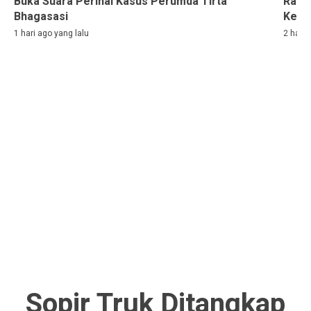
Buka Suara Perihal Kasus Perumda Tirta
Rama
Bhagasasi
Kelih
1 hari ago yang lalu
2 hari 
Sopir Truk Ditangkap