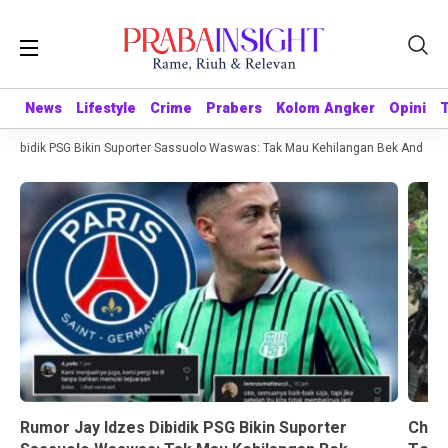
News
News
Lifestyle
Lifestyle
Crime
Crime
Prabers
Prabers
Kolom Angker
Kolom Angker
Opini
Opini
ibidik PSG Bikin Suporter Sassuolo Waswas: Tak Mau Kehilangan Bek Andalan
Rumor Jay Idzes Dibidik PSG Bikin Suporter
Chat