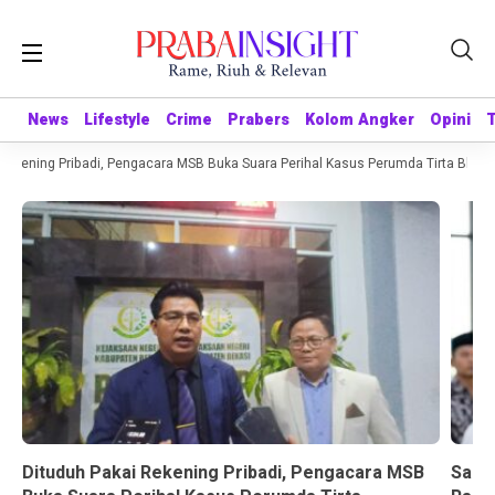
News
News
Lifestyle
Lifestyle
Crime
Crime
Prabers
Prabers
Kolom Angker
Kolom Angker
Opini
Opini
ekening Pribadi, Pengacara MSB Buka Suara Perihal Kasus Perumda Tirta Bhagas
Dituduh Pakai Rekening Pribadi, Pengacara MSB
Sandr