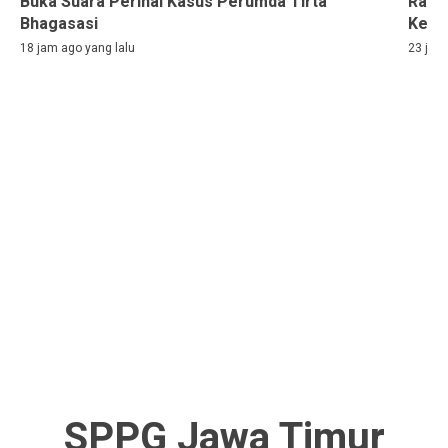
Buka Suara Perihal Kasus Perumda Tirta
Rama
Bhagasasi
Kelih
18 jam ago yang lalu
23 jam
SPPG Jawa Timur