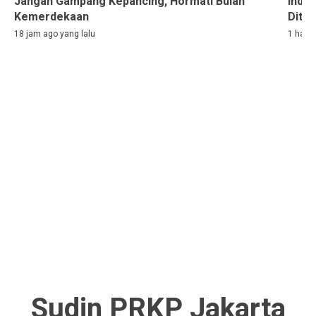
Jangan Gampang Kepancing, Hormati Bulan
Indon
Kemerdekaan
Ditah
18 jam ago yang lalu
1 hari 
Sudin PRKP Jakarta