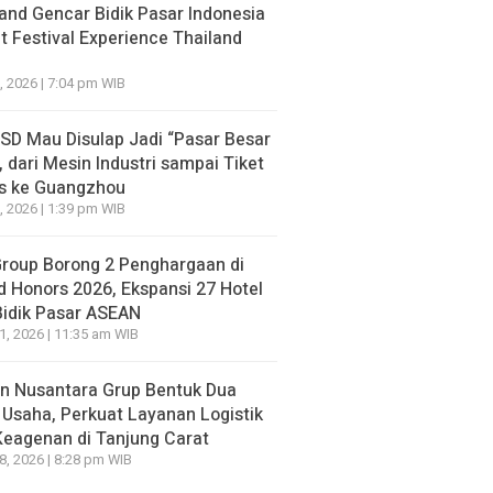
go yang lalu
2 hari ago yang lalu
and Gencar Bidik Pasar Indonesia
 Festival Experience Thailand
, 2026 | 7:04 pm WIB
BSD Mau Disulap Jadi “Pasar Besar
, dari Mesin Industri sampai Tiket
is ke Guangzhou
, 2026 | 1:39 pm WIB
Group Borong 2 Penghargaan di
d Honors 2026, Ekspansi 27 Hotel
Bidik Pasar ASEAN
21, 2026 | 11:35 am WIB
n Nusantara Grup Bentuk Dua
 Usaha, Perkuat Layanan Logistik
Keagenan di Tanjung Carat
18, 2026 | 8:28 pm WIB