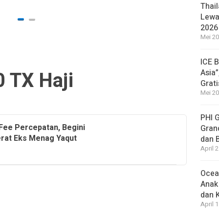
2 hari a
Thail
Lewat
2026
Mei 20
ICE 
0 TX Haji
Asia”
Grat
Mei 20
PHI 
Fee Percepatan, Begini
Gran
erat Eks Menag Yaqut
dan 
April 
Ocea
Anak
dan 
April 