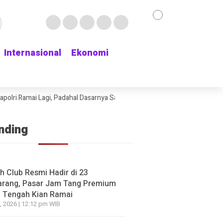
Internasional
Internasional
Ekonomi
Ekonomi
NE
si Plastik Makin Diminati, Dokter Ingatkan Jangan Asa
lri Ramai Lagi, Padahal Dasarnya Saja Belum Kelihatan
Delapan Jam M
ltasi Jadi Kuncinya
go yang lalu
nding
NE
HEADLINE
usuk yang Dikira Bangkai
Persija Disingkirkan
h Club Resmi Hadir di 23
rang, Pasar Jam Tang Premium
 Ternyata Jenazah Pria
Piala Presiden 2026,
 Tengah Kian Ramai
 Kepala, Warga Depok Syok
yong: Saya Tidak Pua
, 2026 | 12:12 pm WIB
n Main
Baru Pemanasan