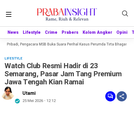
News
News
Lifestyle
Lifestyle
Crime
Crime
Prabers
Prabers
Kolom Angker
Kolom Angker
Opini
Opini
ng Pribadi, Pengacara MSB Buka Suara Perihal Kasus Perumda Tirta Bhagasasi
LIFESTYLE
Watch Club Resmi Hadir di 23
Semarang, Pasar Jam Tang Premium
Jawa Tengah Kian Ramai
Utami
25 Mei 2026 - 12:12