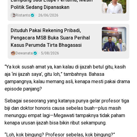
Lampung Jadi Etape Pertama, Mesin
Politik Sedang Dipanaskan
Ristanto
26/06/2026
Dituduh Pakai Rekening Pribadi,
Pengacara MSB Buka Suara Perihal
Kasus Perumda Tirta Bhagasasi
Dewanata
5/08/2026
“Ya kok susah amat ya, kan kalau di ijazah betul gitu, kasih
aja ‘ini ijazah saya’, gitu loh,” tambahnya. Bahasa
gampangnya, kalau memang asli, kenapa mesti pakai drama
episode panjang?
Sebagai seseorang yang katanya punya gelar profesor tiga
biji dan doktor honoris causa sebelas buah—plus masih
menunggu empat lagi—Megawati tampaknya tidak paham
kenapa urusan ijazah bisa bikin ribut sekampung.
“Loh, kok bingung? Profesor sebelas, kok bingung?”