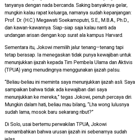
tanyanya dengan nada bercanda. Saking banyaknya gelar,
mungkin kalau rapat keluarga, namanya sudah kepanjangan:
Prof. Dr. (H.C.) Megawati Soekarnoputri, S.E., M.B.A., Ph.D.,
dan kawan-kawannya. Siap-siap saja kalau nanti ada
undangan arisan dengan kop surat ala kampus Harvard.
Sementara itu, Jokowi memilih jalur tenang—tenang tapi
tetap berasap. Ia menegaskan tidak punya kewajiban untuk
menunjukkan ijazah kepada Tim Pembela Ulama dan Aktivis
(TPUA) yang menudingnya menggunakan ijazah palsu.
“Beliau-beliau ini meminta saya menunjukkan ijazah asli. Saya
sampaikan bahwa tidak ada kewajiban dari saya
menunjukkan ke mereka,” tegas Jokowi, penuh percaya diri.
Mungkin dalam hati, beliau mau bilang, “Lha wong lulusnya
sudah lama, mosok baru sekarang ribut?”
Di Solo, usai bertemu perwakilan TPUA, Jokowi
menambahkan bahwa urusan ijazah ini sebenarnya sudah
jelas.