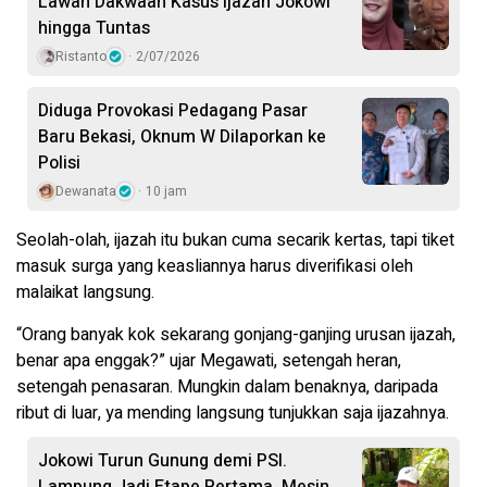
Lawan Dakwaan Kasus Ijazah Jokowi
hingga Tuntas
Ristanto
2/07/2026
Diduga Provokasi Pedagang Pasar
Baru Bekasi, Oknum W Dilaporkan ke
Polisi
Dewanata
10 jam
Seolah-olah, ijazah itu bukan cuma secarik kertas, tapi tiket
masuk surga yang keasliannya harus diverifikasi oleh
malaikat langsung.
“Orang banyak kok sekarang gonjang-ganjing urusan ijazah,
benar apa enggak?” ujar Megawati, setengah heran,
setengah penasaran. Mungkin dalam benaknya, daripada
ribut di luar, ya mending langsung tunjukkan saja ijazahnya.
Jokowi Turun Gunung demi PSI.