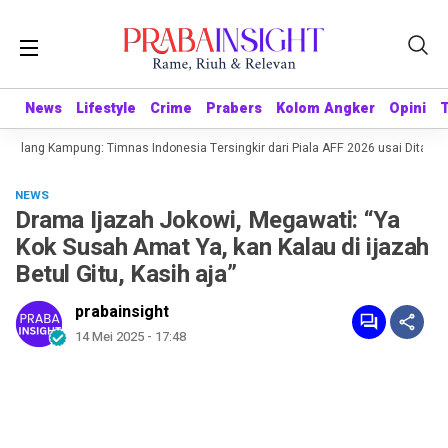
News
News
Lifestyle
Lifestyle
Crime
Crime
Prabers
Prabers
Kolom Angker
Kolom Angker
Opini
Opini
lang Kampung: Timnas Indonesia Tersingkir dari Piala AFF 2026 usai Ditahan Si
NEWS
Drama Ijazah Jokowi, Megawati: “Ya
Kok Susah Amat Ya, kan Kalau di ijazah
Betul Gitu, Kasih aja”
prabainsight
14 Mei 2025 - 17:48