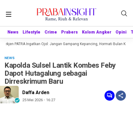
News
News
Lifestyle
Lifestyle
Crime
Crime
Prabers
Prabers
Kolom Angker
Kolom Angker
Opini
Opini
1 Sekjen PATRA Ingatkan Ojol: Jangan Gampang Kepancing, Hormati Bulan Kemer
NEWS
Kapolda Sulsel Lantik Kombes Feby
Dapot Hutagalung sebagai
Dirreskrimum Baru
Daffa Arden
25 Mei 2026 - 16:27