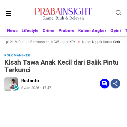
News
News
Lifestyle
Lifestyle
Crime
Crime
Prabers
Prabers
Kolom Angker
Kolom Angker
Opini
Opini
Rp121 M Diduga Bermasalah, NCW Lapor KPK
Ngopi Nggak Harus Serius: MILK
KOLOM ANGKER
Kisah Tawa Anak Kecil dari Balik Pintu
Terkunci
Ristanto
8 Jan 2026 - 17:47