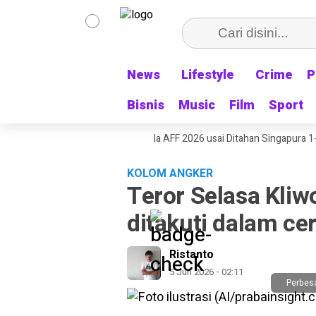
News
News
Lifestyle
Lifestyle
Crime
Crime
P
P
Bisnis
Bisnis
Music
Music
Film
Film
Sport
Sport
nesia Tersingkir dari Piala AFF 2026 usai Ditahan Singapura 1-1
Rum
KOLOM ANGKER
Teror Selasa Kli
ditakuti dalam ce
Ristanto
5 Jun 2026 - 02:11
Perbes