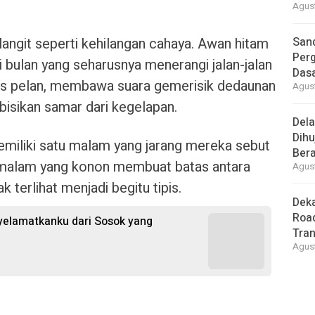
Agust
langit seperti kehilangan cahaya. Awan hitam
Sand
Perg
bulan yang seharusnya menerangi jalan-jalan
Dasa
us pelan, membawa suara gemerisik dedaunan
Agust
-bisikan samar dari kegelapan.
Del
Dihu
miliki satu malam yang jarang mereka sebut
Bera
 malam yang konon membuat batas antara
Agust
 terlihat menjadi begitu tipis.
Deka
Road
nyelamatkanku dari Sosok yang
Tra
Agust