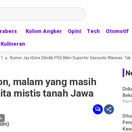
rabers
rabers
Kolom Angker
Kolom Angker
Opini
Opini
Tech
Tech
Otomotif
Otomotif
Kulineran
Kulineran
or Jay Idzes Dibidik PSG Bikin Suporter Sassuolo Waswas: Tak Mau Keh
N
won, malam yang masih
Didu
rita mistis tanah Jawa
Beka
Agust
Ditu
ar
Pen
Kasu