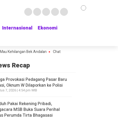
Internasional
Internasional
Ekonomi
Ekonomi
ilangan Bek Andalan
Chat WhatsApp Terakhir Terduga Mutilasi Depok
ews Recap
ga Provokasi Pedagang Pasar Baru
si, Oknum W Dilaporkan ke Polisi
us 7, 2026 | 4:54 pm WIB
duh Pakai Rekening Pribadi,
gacara MSB Buka Suara Perihal
s Perumda Tirta Bhagasasi