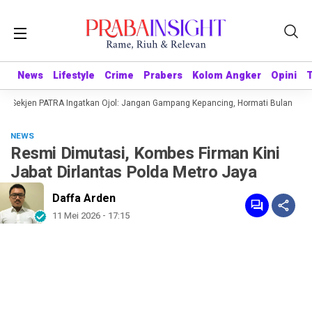
News
News
Lifestyle
Lifestyle
Crime
Crime
Prabers
Prabers
Kolom Angker
Kolom Angker
Opini
Opini
81 Sekjen PATRA Ingatkan Ojol: Jangan Gampang Kepancing, Hormati Bulan Keme
NEWS
Resmi Dimutasi, Kombes Firman Kini
Jabat Dirlantas Polda Metro Jaya
Daffa Arden
11 Mei 2026 - 17:15