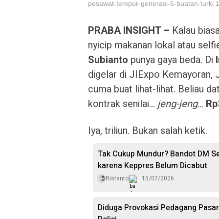
pesawat-tempur-generasi-5-buatan-turki 1
PRABA INSIGHT –
Kalau bias
nyicip makanan lokal atau sel
Subianto
punya gaya beda. Di
digelar di JIExpo Kemayoran, 
cuma buat lihat-lihat. Beliau 
kontrak senilai…
jeng-jeng
…
Rp3
Iya, triliun. Bukan salah ketik.
Tak Cukup Mundur? Bandot DM Se
karena Keppres Belum Dicabut
Ristanto
15/07/2026
Diduga Provokasi Pedagang Pasar