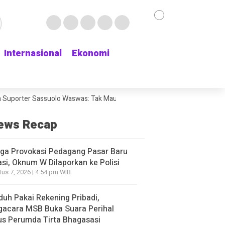
Internasional
Internasional
Ekonomi
Ekonomi
rter Sassuolo Waswas: Tak Mau Kehilangan Bek Andalan
Chat WhatsApp
ews Recap
ga Provokasi Pedagang Pasar Baru
si, Oknum W Dilaporkan ke Polisi
us 7, 2026 | 4:54 pm WIB
duh Pakai Rekening Pribadi,
gacara MSB Buka Suara Perihal
s Perumda Tirta Bhagasasi