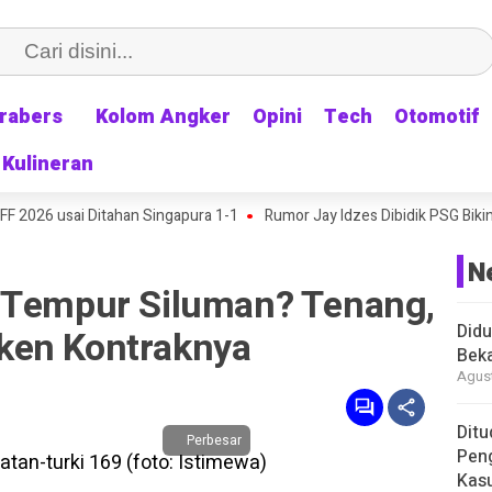
rabers
rabers
Kolom Angker
Kolom Angker
Opini
Opini
Tech
Tech
Otomotif
Otomotif
Kulineran
Kulineran
 usai Ditahan Singapura 1-1
Rumor Jay Idzes Dibidik PSG Bikin Supo
N
 Tempur Siluman? Tenang,
Didu
ken Kontraknya
Beka
Agust
Ditu
Perbesar
Pen
Kasu