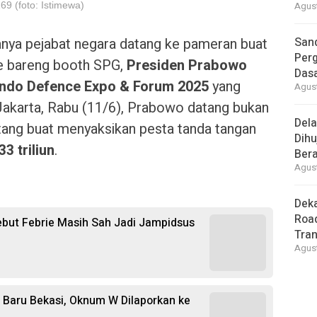
69 (foto: Istimewa)
Agust
anya pejabat negara datang ke pameran buat
Sand
Perg
fie bareng booth SPG,
Presiden Prabowo
Dasa
Indo Defence Expo & Forum 2025
yang
Agust
Jakarta, Rabu (11/6), Prabowo datang bukan
Del
datang buat menyaksikan pesta tanda tangan
Dihu
3 triliun
.
Bera
Agust
Deka
Road
but Febrie Masih Sah Jadi Jampidsus
Tra
Agust
 Baru Bekasi, Oknum W Dilaporkan ke