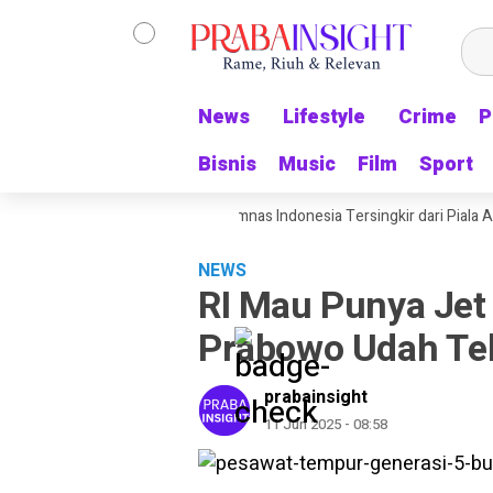
News
News
Lifestyle
Lifestyle
Crime
Crime
P
P
Bisnis
Bisnis
Music
Music
Film
Film
Sport
Sport
 Malah Pulang Kampung: Timnas Indonesia Tersingkir dari Piala AFF 2026
NEWS
RI Mau Punya Jet
Prabowo Udah Te
prabainsight
11 Jun 2025 - 08:58