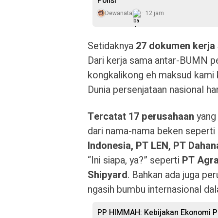
Polisi
Dewanata
12 jam
Setidaknya
27 dokumen kerja
Dari kerja sama antar-BUMN p
kongkalikong eh maksud kami ko
Dunia persenjataan nasional ha
Tercatat 17 perusahaan
yang 
dari nama-nama beken seperti
Indonesia, PT LEN, PT Dahan
“Ini siapa, ya?” seperti
PT Agra
Shipyard
. Bahkan ada juga per
ngasih bumbu internasional dal
PP HIMMAH: Kebijakan Ekonomi Pre