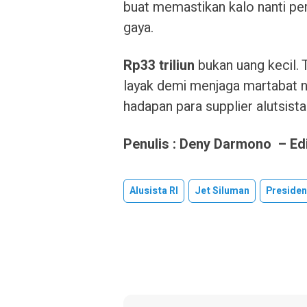
buat memastikan kalo nanti p
gaya.
Rp33 triliun
bukan uang kecil. 
layak demi menjaga martabat ne
hadapan para supplier alutsista
Penulis : Deny Darmono – Edit
Alusista RI
Jet Siluman
Preside