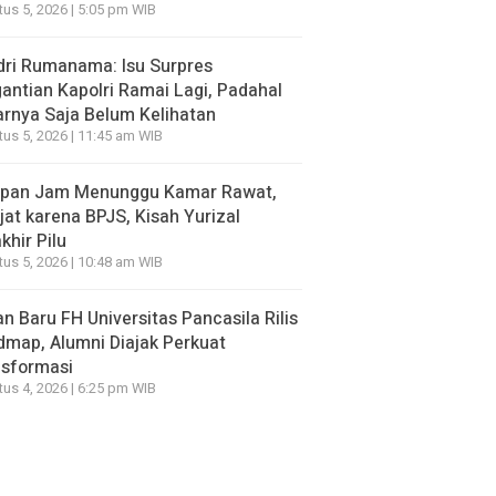
us 5, 2026 | 5:05 pm WIB
ri Rumanama: Isu Surpres
antian Kapolri Ramai Lagi, Padahal
rnya Saja Belum Kelihatan
us 5, 2026 | 11:45 am WIB
apan Jam Menunggu Kamar Rawat,
jat karena BPJS, Kisah Yurizal
khir Pilu
us 5, 2026 | 10:48 am WIB
n Baru FH Universitas Pancasila Rilis
map, Alumni Diajak Perkuat
nsformasi
us 4, 2026 | 6:25 pm WIB