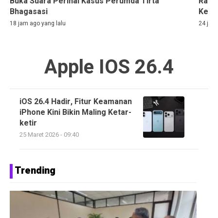
Buka Suara Perihal Kasus Perumda Tirta
Rama
Bhagasasi
Kelih
18 jam ago yang lalu
24 jam
Apple IOS 26.4
iOS 26.4 Hadir, Fitur Keamanan
iPhone Kini Bikin Maling Ketar-
ketir
25 Maret 2026 - 09:40
Trending