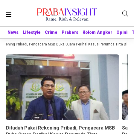
News
News
Lifestyle
Lifestyle
Crime
Crime
Prabers
Prabers
Kolom Angker
Kolom Angker
Opini
Opini
ekening Pribadi, Pengacara MSB Buka Suara Perihal Kasus Perumda Tirta Bhagas
Dituduh Pakai Rekening Pribadi, Pengacara MSB
Sandr