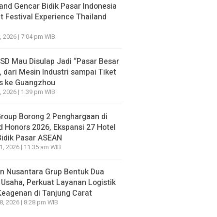
and Gencar Bidik Pasar Indonesia
NE
 Festival Experience Thailand
apolri Diganti Keburu Berlari, Istana Malah Bilang: Sur
m Ada
, 2026 | 7:04 pm WIB
go yang lalu
BSD Mau Disulap Jadi “Pasar Besar
, dari Mesin Industri sampai Tiket
is ke Guangzhou
, 2026 | 1:39 pm WIB
NE
HEADLINE
n BPJS Meninggal, Deretan
Diduga Provokasi 
Group Borong 2 Penghargaan di
r yang Sempat Mencibir Kini
Pasar Baru Bekasi,
d Honors 2026, Ekspansi 27 Hotel
i-Ramai Minta Maaf
Dilaporkan ke Polisi
Bidik Pasar ASEAN
21, 2026 | 11:35 am WIB
go yang lalu
21 jam ago yang lalu
n Nusantara Grup Bentuk Dua
 Usaha, Perkuat Layanan Logistik
Keagenan di Tanjung Carat
18, 2026 | 8:28 pm WIB