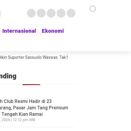
Internasional
Internasional
Ekonomi
Ekonomi
kin Suporter Sassuolo Waswas: Tak Mau Kehilangan Bek Andalan
Chat
nding
h Club Resmi Hadir di 23
rang, Pasar Jam Tang Premium
 Tengah Kian Ramai
, 2026 | 12:12 pm WIB