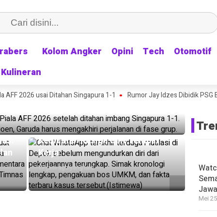
rabers
rabers
Kolom Angker
Kolom Angker
Opini
Opini
Tech
Tech
Otomotif
Otomotif
Kulineran
Kulineran
Kampung: Timnas Indonesia Tersingkir dari
 AFF 2026 usai Ditahan Singapura 1-1
ingapura 1-1
Rumor Jay Idzes Dibidik PSG Bi
HEADLINE
Chat WhatsApp Terakhir Terduga
Tre
Mutilasi Depok Terungkap, Sehari
was:
Kemudian Resign dari Tempat
lan
Kerja
Watc
17 jam ago yang lalu
Sema
Jawa
Mei 25