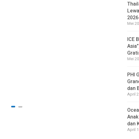
Thail
HEADLI
Lewat
Isu K
2026
Belu
Mei 20
20 jam a
ICE 
Asia”
Grat
Mei 20
HEADLI
Pasie
PHI 
Dokte
Gran
Rama
dan 
April 
20 jam a
Ocea
Anak
dan 
April 