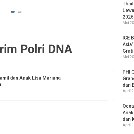
3 hari a
Thail
Lewat
2026
Mei 20
ICE 
rim Polri DNA
Asia”
Grat
Mei 20
PHI 
amil dan Anak Lisa Mariana
Gran
n
dan 
April 
Ocea
Anak
dan 
April 