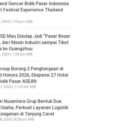
go yang lalu
3 hari ago yang lalu
and Gencar Bidik Pasar Indonesia
 Festival Experience Thailand
, 2026 | 7:04 pm WIB
BSD Mau Disulap Jadi “Pasar Besar
, dari Mesin Industri sampai Tiket
is ke Guangzhou
, 2026 | 1:39 pm WIB
Group Borong 2 Penghargaan di
d Honors 2026, Ekspansi 27 Hotel
Bidik Pasar ASEAN
21, 2026 | 11:35 am WIB
n Nusantara Grup Bentuk Dua
 Usaha, Perkuat Layanan Logistik
Keagenan di Tanjung Carat
18, 2026 | 8:28 pm WIB