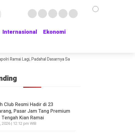
Internasional
Internasional
Ekonomi
Ekonomi
NE
si Plastik Makin Diminati, Dokter Ingatkan Jangan Asa
ri Ramai Lagi, Padahal Dasarnya Saja Belum Kelihatan
Delapan Jam Me
ltasi Jadi Kuncinya
go yang lalu
nding
NE
HEADLINE
usuk yang Dikira Bangkai
Persija Disingkirkan
h Club Resmi Hadir di 23
rang, Pasar Jam Tang Premium
 Ternyata Jenazah Pria
Piala Presiden 2026,
 Tengah Kian Ramai
 Kepala, Warga Depok Syok
yong: Saya Tidak Pua
, 2026 | 12:12 pm WIB
n Main
Baru Pemanasan