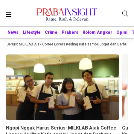
News
News
Lifestyle
Lifestyle
Crime
Crime
Prabers
Prabers
Kolom Angker
Kolom Angker
Opini
Opini
 Serius: MILKLAB Ajak Coffee Lovers Keliling Kafe sambil Joget dan Berburu Had
Ngopi Nggak Harus Serius: MILKLAB Ajak Coffee
Gusi 