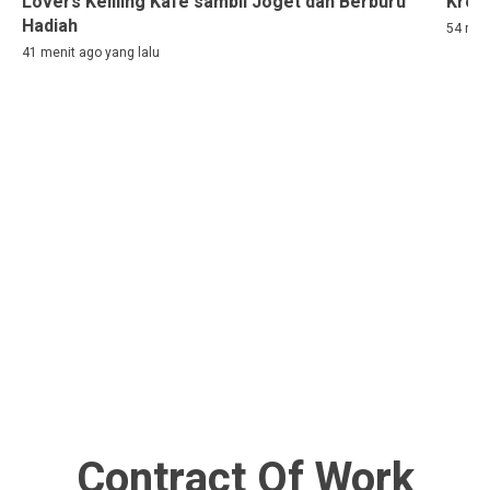
Lovers Keliling Kafe sambil Joget dan Berburu
Kroni
Hadiah
54 men
41 menit ago yang lalu
Contract Of Work