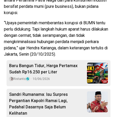
antara Pertamina Patra Niaga dan para konsumen industri
bersifat perdata murni (pure business), bukan pidana
korupsi.
“Upaya pemerintah memberantas korupsi di BUMN tentu
perlu didukung. Tapi langkah hukum aparat harus dilakukan
dengan cermat, tidak serampangan, dan tidak
mengkriminalisasi hubungan perdata menjadi perkara
pidana,” ujar Hendra Karianga, dalam keterangan tertulis di
Jakarta, Senin (20/10/2025).
Baru Bangun Tidur, Harga Pertamax
Sudah Rp16.250 per Liter
Ristanto
10/06/2026
Sandri Rumanama: Isu Surpres
Pergantian Kapolri Ramai Lagi,
Padahal Dasarnya Saja Belum
Kelihatan