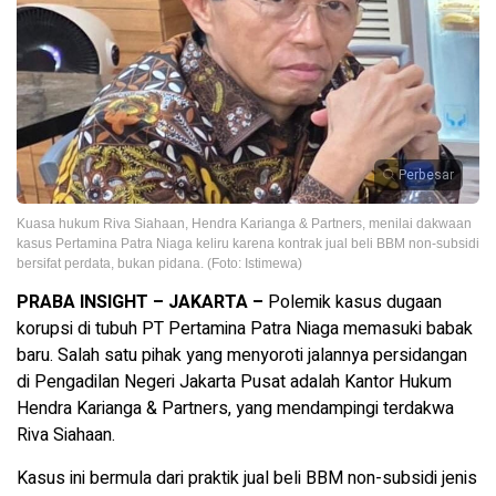
Perbesar
Kuasa hukum Riva Siahaan, Hendra Karianga & Partners, menilai dakwaan
kasus Pertamina Patra Niaga keliru karena kontrak jual beli BBM non-subsidi
bersifat perdata, bukan pidana. (Foto: Istimewa)
PRABA INSIGHT – JAKARTA –
Polemik kasus dugaan
korupsi di tubuh PT Pertamina Patra Niaga memasuki babak
baru. Salah satu pihak yang menyoroti jalannya persidangan
di Pengadilan Negeri Jakarta Pusat adalah Kantor Hukum
Hendra Karianga & Partners, yang mendampingi terdakwa
Riva Siahaan.
Kasus ini bermula dari praktik jual beli BBM non-subsidi jenis