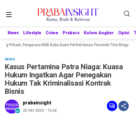
News
News
Lifestyle
Lifestyle
Crime
Crime
Prabers
Prabers
Kolom Angker
Kolom Angker
Opini
Opini
ng Pribadi, Pengacara MSB Buka Suara Perihal Kasus Perumda Tirta Bhagasasi
NEWS
Kasus Pertamina Patra Niaga: Kuasa
Hukum Ingatkan Agar Penegakan
Hukum Tak Kriminalisasi Kontrak
Bisnis
prabainsight
23 Okt 2025 - 15:54