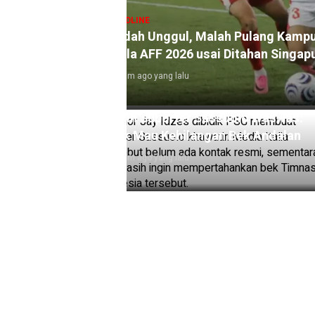
HEADLINE
ia Tersingkir dari
Isu Kapolri Diganti Keburu Ber
Belum Ada
19 jam ago yang lalu
 Terakhir Terduga
 Terungkap, Sehari
HEADLINE
Pasien BPJS Meninggal, Dere
gn dari Tempat
Dokter yang Sempat Mencibir 
Ramai-Ramai Minta Maaf
20 jam ago yang lalu