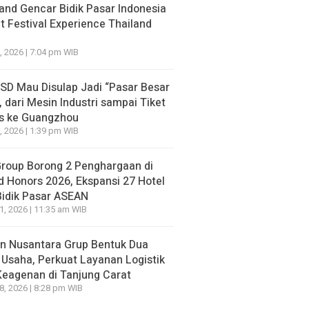
and Gencar Bidik Pasar Indonesia
NE
 Festival Experience Thailand
 Unggul, Malah Pulang Kampung: Timnas Indonesia Te
 AFF 2026 usai Ditahan Singapura 1-1
, 2026 | 7:04 pm WIB
HEADLINE
go yang lalu
Chat WhatsApp Tera
NE
BSD Mau Disulap Jadi “Pasar Besar
 Jay Idzes Dibidik PSG
Mutilasi Depok Teru
, dari Mesin Industri sampai Tiket
 Suporter Sassuolo Waswas:
Kemudian Resign da
is ke Guangzhou
au Kehilangan Bek Andalan
Kerja
, 2026 | 1:39 pm WIB
go yang lalu
17 jam ago yang lalu
Group Borong 2 Penghargaan di
d Honors 2026, Ekspansi 27 Hotel
Bidik Pasar ASEAN
21, 2026 | 11:35 am WIB
n Nusantara Grup Bentuk Dua
 Usaha, Perkuat Layanan Logistik
Keagenan di Tanjung Carat
18, 2026 | 8:28 pm WIB