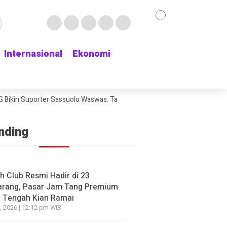
Internasional
Internasional
Ekonomi
Ekonomi
ikin Suporter Sassuolo Waswas: Tak Mau Kehilangan Bek Andalan
Cha
nding
h Club Resmi Hadir di 23
rang, Pasar Jam Tang Premium
 Tengah Kian Ramai
, 2026 | 12:12 pm WIB