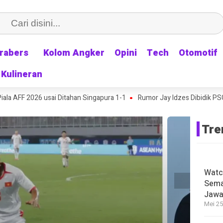
rabers
rabers
Kolom Angker
Kolom Angker
Opini
Opini
Tech
Tech
Otomotif
Otomotif
Kulineran
Kulineran
a AFF 2026 usai Ditahan Singapura 1-1
Rumor Jay Idzes Dibidik PSG B
Tre
Watc
Sema
Jawa
Mei 25