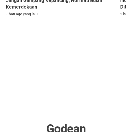
Jangan Gampang Kepancing, Hormati Bulan
Indon
Kemerdekaan
Ditah
1 hari ago yang lalu
2 hari 
Godean