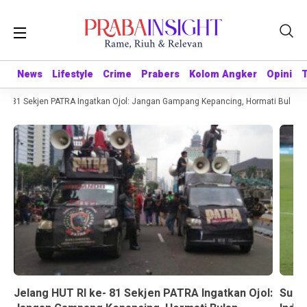
News
News
Lifestyle
Lifestyle
Crime
Crime
Prabers
Prabers
Kolom Angker
Kolom Angker
Opini
Opini
- 81 Sekjen PATRA Ingatkan Ojol: Jangan Gampang Kepancing, Hormati Bulan K
Jelang HUT RI ke- 81 Sekjen PATRA Ingatkan Ojol:
Suda