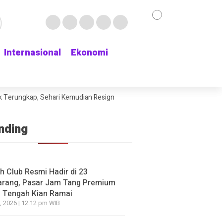
Internasional
Internasional
Ekonomi
Ekonomi
NE
 Jay Idzes Dibidik PSG Bikin Suporter Sassuolo Was
erungkap, Sehari Kemudian Resign dari Tempat Kerja
Isu Kapolri Dig
angan Bek Andalan
o yang lalu
nding
NE
 WhatsApp Terakhir Terduga
h Club Resmi Hadir di 23
HEADLINE
rang, Pasar Jam Tang Premium
asi Depok Terungkap, Sehari
Isu Kapolri Diganti K
 Tengah Kian Ramai
dian Resign dari Tempat
Istana Malah Bilang
, 2026 | 12:12 pm WIB
Saja Belum Ada