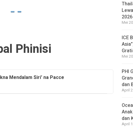
2 jam ag
Thail
Lewat
2026
Mei 20
ICE 
al Phinisi
Asia”
Grat
Mei 20
PHI 
kna Mendalam Siri’ na Pacce
Gran
dan 
April 
Ocea
Anak
dan 
April 