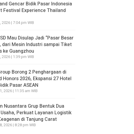
o yang lalu
4 jam ago yang lalu
and Gencar Bidik Pasar Indonesia
 Festival Experience Thailand
, 2026 | 7:04 pm WIB
BSD Mau Disulap Jadi “Pasar Besar
, dari Mesin Industri sampai Tiket
is ke Guangzhou
, 2026 | 1:39 pm WIB
Group Borong 2 Penghargaan di
d Honors 2026, Ekspansi 27 Hotel
Bidik Pasar ASEAN
21, 2026 | 11:35 am WIB
n Nusantara Grup Bentuk Dua
 Usaha, Perkuat Layanan Logistik
Keagenan di Tanjung Carat
18, 2026 | 8:28 pm WIB