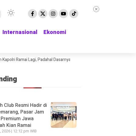
Internasional
Internasional
Ekonomi
Ekonomi
lri Ramai Lagi, Padahal Dasarnya Saja Belum Kelihatan
Delapan Jam M
nding
h Club Resmi Hadir di
emarang, Pasar Jam
 Premium Jawa
ah Kian Ramai
, 2026 | 12:12 pm WIB