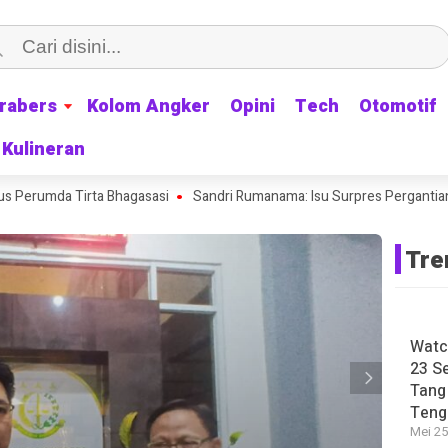
rabers
rabers
Kolom Angker
Kolom Angker
Opini
Opini
Tech
Tech
Otomotif
Otomotif
Kulineran
Kulineran
erumda Tirta Bhagasasi
Sandri Rumanama: Isu Surpres Pergantian Kapo
Tre
Watc
23 S
Tang
Teng
Mei 25