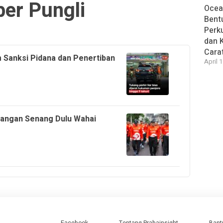
ber Pungli
Ocea
Bent
Perk
dan 
Cara
 Sanksi Pidana dan Penertiban
April 
 Jangan Senang Dulu Wahai