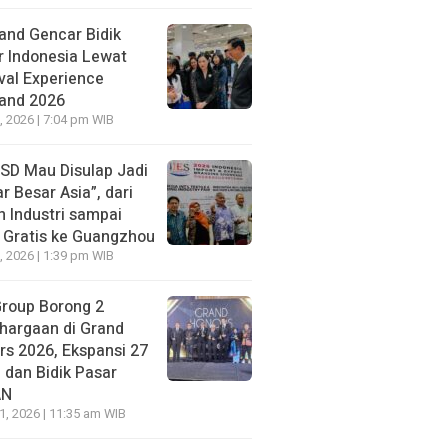
LINE
and Gencar Bidik
duh Pakai Rekening Pribadi, Pengacara MSB Buka Suar
r Indonesia Lewat
us Perumda Tirta Bhagasasi
val Experience
land 2026
 ago yang lalu
, 2026 | 7:04 pm WIB
BSD Mau Disulap Jadi
LINE
r Besar Asia”, dari
dri Rumanama: Isu Surpres
HEADLINE
n Industri sampai
antian Kapolri Ramai Lagi,
Delapan Jam Men
t Gratis ke Guangzhou
ahal Dasarnya Saja Belum
Rawat, Dihujat kar
, 2026 | 1:39 pm WIB
hatan
Yurizal Berakhir Pi
Group Borong 2
 ago yang lalu
1 hari ago yang lalu
hargaan di Grand
rs 2026, Ekspansi 27
 dan Bidik Pasar
AN
21, 2026 | 11:35 am WIB