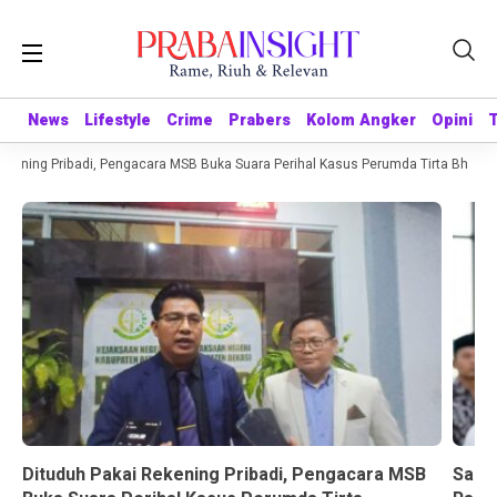
News
News
Lifestyle
Lifestyle
Crime
Crime
Prabers
Prabers
Kolom Angker
Kolom Angker
Opini
Opini
kening Pribadi, Pengacara MSB Buka Suara Perihal Kasus Perumda Tirta Bhagasa
Dituduh Pakai Rekening Pribadi, Pengacara MSB
Sandr