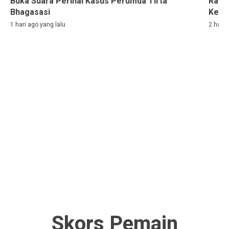
Buka Suara Perihal Kasus Perumda Tirta
Rama
Bhagasasi
Kelih
1 hari ago yang lalu
2 hari 
Skors Pemain