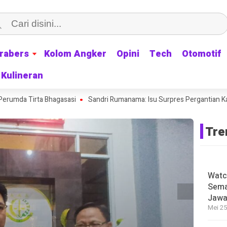
rabers
rabers
Kolom Angker
Kolom Angker
Opini
Opini
Tech
Tech
Otomotif
Otomotif
Kulineran
Kulineran
mda Tirta Bhagasasi
Sandri Rumanama: Isu Surpres Pergantian Kapolri
Tre
Watc
Sema
Jawa
Mei 25