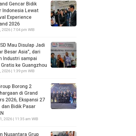
and Gencar Bidik
NE
r Indonesia Lewat
uh Pakai Rekening Pribadi, Pengacara MSB Buka Suara
val Experience
 Perumda Tirta Bhagasasi
land 2026
, 2026 | 7:04 pm WIB
go yang lalu
BSD Mau Disulap Jadi
r Besar Asia”, dari
NE
n Industri sampai
i Rumanama: Isu Surpres
HEADLINE
t Gratis ke Guangzhou
ntian Kapolri Ramai Lagi,
Delapan Jam Menu
, 2026 | 1:39 pm WIB
al Dasarnya Saja Belum
Rawat, Dihujat kare
atan
Yurizal Berakhir Pilu
Group Borong 2
hargaan di Grand
go yang lalu
2 hari ago yang lalu
rs 2026, Ekspansi 27
 dan Bidik Pasar
AN
21, 2026 | 11:35 am WIB
n Nusantara Grup