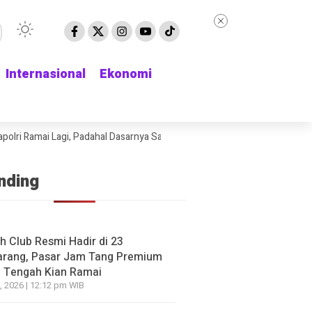
Internasional
Internasional
Ekonomi
Ekonomi
 Ramai Lagi, Padahal Dasarnya Saja Belum Kelihatan
Delapan Jam Menu
nding
h Club Resmi Hadir di 23
rang, Pasar Jam Tang Premium
 Tengah Kian Ramai
, 2026 | 12:12 pm WIB