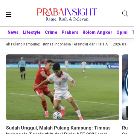
News
News
Lifestyle
Lifestyle
Crime
Crime
Prabers
Prabers
Kolom Angker
Kolom Angker
Opini
Opini
lah Pulang Kampung: Timnas Indonesia Tersingkir dari Piala AFF 2026 usai Dita
Sudah Unggul, Malah Pulang Kampung: Timnas
Rumor