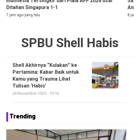
Indonesia Tersingkir dari Piala AFF 2026 usai
Sass
Ditahan Singapura 1-1
Anda
7 jam ago yang lalu
8 jam a
SPBU Shell Habis
Shell Akhirnya “Kulakan” ke
Pertamina: Kabar Baik untuk
Kamu yang Trauma Lihat
Tulisan ‘Habis’
26 November 2025 - 10:16
Trending